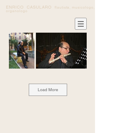
ENRICO
CASULARO
flautista, musicologo,
organologo
Load More